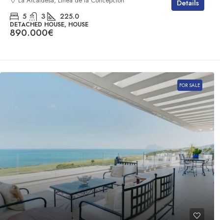
La Alcaidesa, Línea de la Concepción
Details
5
3
225.0
DETACHED HOUSE, HOUSE
890.000€
FOR SALE